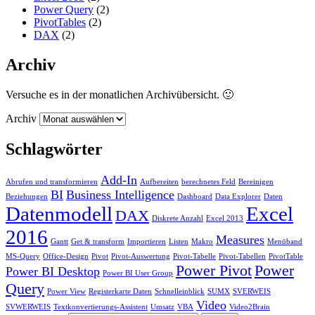
Power Query
(2)
PivotTables
(2)
DAX
(2)
Archiv
Versuche es in der monatlichen Archivübersicht. 🙂
Archiv
Schlagwörter
Add-In
Abrufen und transformieren
Aufbereiten
berechnetes Feld
Bereinigen
BI
Business Intelligence
Beziehungen
Dashboard
Data Explorer
Daten
Datenmodell
Excel
DAX
Diskrete Anzahl
Excel 2013
2016
Measures
Gantt
Get & transform
Importieren
Listen
Makro
Menüband
MS-Query
Office-Design
Pivot
Pivot-Auswertung
Pivot-Tabelle
Pivot-Tabellen
PivotTable
Power Pivot
Power
Power BI Desktop
Power BI User Group
Query
Power View
Registerkarte Daten
Schnelleinblick
SUMX
SVERWEIS
Video
SVWERWEIS
Textkonvertierungs-Assistent
Umsatz
VBA
Video2Brain