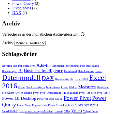
Power Query
(2)
PivotTables
(2)
DAX
(2)
Archiv
Versuche es in der monatlichen Archivübersicht. 🙂
Archiv
Schlagwörter
Add-In
Abrufen und transformieren
Aufbereiten
berechnetes Feld
Bereinigen
BI
Business Intelligence
Beziehungen
Dashboard
Data Explorer
Daten
Datenmodell
Excel
DAX
Diskrete Anzahl
Excel 2013
2016
Measures
Gantt
Get & transform
Importieren
Listen
Makro
Menüband
MS-Query
Office-Design
Pivot
Pivot-Auswertung
Pivot-Tabelle
Pivot-Tabellen
PivotTable
Power Pivot
Power
Power BI Desktop
Power BI User Group
Query
Power View
Registerkarte Daten
Schnelleinblick
SUMX
SVERWEIS
Video
SVWERWEIS
Textkonvertierungs-Assistent
Umsatz
VBA
Video2Brain