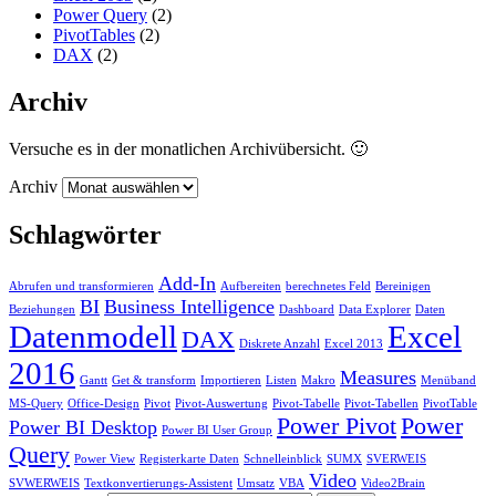
Power Query
(2)
PivotTables
(2)
DAX
(2)
Archiv
Versuche es in der monatlichen Archivübersicht. 🙂
Archiv
Schlagwörter
Add-In
Abrufen und transformieren
Aufbereiten
berechnetes Feld
Bereinigen
BI
Business Intelligence
Beziehungen
Dashboard
Data Explorer
Daten
Datenmodell
Excel
DAX
Diskrete Anzahl
Excel 2013
2016
Measures
Gantt
Get & transform
Importieren
Listen
Makro
Menüband
MS-Query
Office-Design
Pivot
Pivot-Auswertung
Pivot-Tabelle
Pivot-Tabellen
PivotTable
Power Pivot
Power
Power BI Desktop
Power BI User Group
Query
Power View
Registerkarte Daten
Schnelleinblick
SUMX
SVERWEIS
Video
SVWERWEIS
Textkonvertierungs-Assistent
Umsatz
VBA
Video2Brain