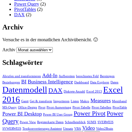
Power Query
(2)
PivotTables
(2)
DAX
(2)
Archiv
Versuche es in der monatlichen Archivübersicht. 🙂
Archiv
Schlagwörter
Add-In
Abrufen und transformieren
Aufbereiten
berechnetes Feld
Bereinigen
BI
Business Intelligence
Beziehungen
Dashboard
Data Explorer
Daten
Datenmodell
Excel
DAX
Diskrete Anzahl
Excel 2013
2016
Measures
Gantt
Get & transform
Importieren
Listen
Makro
Menüband
MS-Query
Office-Design
Pivot
Pivot-Auswertung
Pivot-Tabelle
Pivot-Tabellen
PivotTable
Power Pivot
Power
Power BI Desktop
Power BI User Group
Query
Power View
Registerkarte Daten
Schnelleinblick
SUMX
SVERWEIS
Video
SVWERWEIS
Textkonvertierungs-Assistent
Umsatz
VBA
Video2Brain