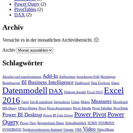
Power Query
(2)
PivotTables
(2)
DAX
(2)
Archiv
Versuche es in der monatlichen Archivübersicht. 🙂
Archiv
Schlagwörter
Add-In
Abrufen und transformieren
Aufbereiten
berechnetes Feld
Bereinigen
BI
Business Intelligence
Beziehungen
Dashboard
Data Explorer
Daten
Datenmodell
Excel
DAX
Diskrete Anzahl
Excel 2013
2016
Measures
Gantt
Get & transform
Importieren
Listen
Makro
Menüband
MS-Query
Office-Design
Pivot
Pivot-Auswertung
Pivot-Tabelle
Pivot-Tabellen
PivotTable
Power Pivot
Power
Power BI Desktop
Power BI User Group
Query
Power View
Registerkarte Daten
Schnelleinblick
SUMX
SVERWEIS
Video
SVWERWEIS
Textkonvertierungs-Assistent
Umsatz
VBA
Video2Brain