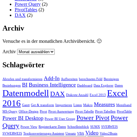
Power Query
(2)
PivotTables
(2)
DAX
(2)
Archiv
Versuche es in der monatlichen Archivübersicht. 🙂
Archiv
Schlagwörter
Add-In
Abrufen und transformieren
Aufbereiten
berechnetes Feld
Bereinigen
BI
Business Intelligence
Beziehungen
Dashboard
Data Explorer
Daten
Datenmodell
Excel
DAX
Diskrete Anzahl
Excel 2013
2016
Measures
Gantt
Get & transform
Importieren
Listen
Makro
Menüband
MS-Query
Office-Design
Pivot
Pivot-Auswertung
Pivot-Tabelle
Pivot-Tabellen
PivotTable
Power Pivot
Power
Power BI Desktop
Power BI User Group
Query
Power View
Registerkarte Daten
Schnelleinblick
SUMX
SVERWEIS
Video
SVWERWEIS
Textkonvertierungs-Assistent
Umsatz
VBA
Video2Brain