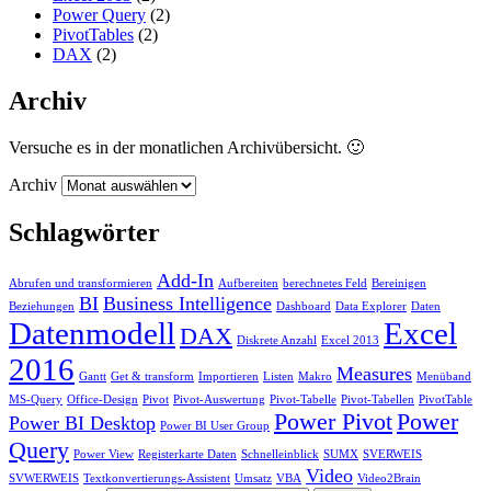
Power Query
(2)
PivotTables
(2)
DAX
(2)
Archiv
Versuche es in der monatlichen Archivübersicht. 🙂
Archiv
Schlagwörter
Add-In
Abrufen und transformieren
Aufbereiten
berechnetes Feld
Bereinigen
BI
Business Intelligence
Beziehungen
Dashboard
Data Explorer
Daten
Datenmodell
Excel
DAX
Diskrete Anzahl
Excel 2013
2016
Measures
Gantt
Get & transform
Importieren
Listen
Makro
Menüband
MS-Query
Office-Design
Pivot
Pivot-Auswertung
Pivot-Tabelle
Pivot-Tabellen
PivotTable
Power Pivot
Power
Power BI Desktop
Power BI User Group
Query
Power View
Registerkarte Daten
Schnelleinblick
SUMX
SVERWEIS
Video
SVWERWEIS
Textkonvertierungs-Assistent
Umsatz
VBA
Video2Brain