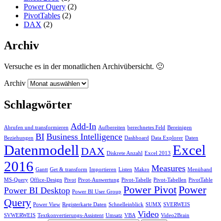
Power Query
(2)
PivotTables
(2)
DAX
(2)
Archiv
Versuche es in der monatlichen Archivübersicht. 🙂
Archiv
Schlagwörter
Add-In
Abrufen und transformieren
Aufbereiten
berechnetes Feld
Bereinigen
BI
Business Intelligence
Beziehungen
Dashboard
Data Explorer
Daten
Datenmodell
Excel
DAX
Diskrete Anzahl
Excel 2013
2016
Measures
Gantt
Get & transform
Importieren
Listen
Makro
Menüband
MS-Query
Office-Design
Pivot
Pivot-Auswertung
Pivot-Tabelle
Pivot-Tabellen
PivotTable
Power Pivot
Power
Power BI Desktop
Power BI User Group
Query
Power View
Registerkarte Daten
Schnelleinblick
SUMX
SVERWEIS
Video
SVWERWEIS
Textkonvertierungs-Assistent
Umsatz
VBA
Video2Brain