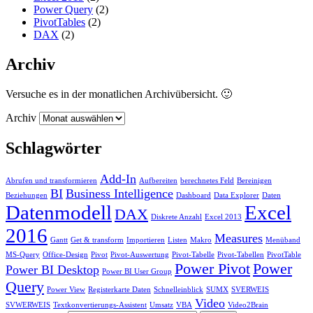
Power Query
(2)
PivotTables
(2)
DAX
(2)
Archiv
Versuche es in der monatlichen Archivübersicht. 🙂
Archiv
Schlagwörter
Add-In
Abrufen und transformieren
Aufbereiten
berechnetes Feld
Bereinigen
BI
Business Intelligence
Beziehungen
Dashboard
Data Explorer
Daten
Datenmodell
Excel
DAX
Diskrete Anzahl
Excel 2013
2016
Measures
Gantt
Get & transform
Importieren
Listen
Makro
Menüband
MS-Query
Office-Design
Pivot
Pivot-Auswertung
Pivot-Tabelle
Pivot-Tabellen
PivotTable
Power Pivot
Power
Power BI Desktop
Power BI User Group
Query
Power View
Registerkarte Daten
Schnelleinblick
SUMX
SVERWEIS
Video
SVWERWEIS
Textkonvertierungs-Assistent
Umsatz
VBA
Video2Brain