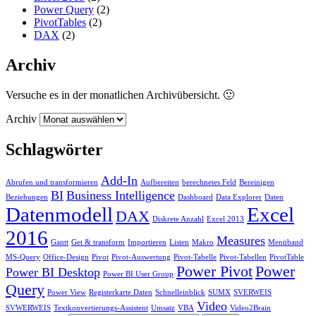
Power Query
(2)
PivotTables
(2)
DAX
(2)
Archiv
Versuche es in der monatlichen Archivübersicht. 🙂
Archiv
Schlagwörter
Add-In
Abrufen und transformieren
Aufbereiten
berechnetes Feld
Bereinigen
BI
Business Intelligence
Beziehungen
Dashboard
Data Explorer
Daten
Datenmodell
Excel
DAX
Diskrete Anzahl
Excel 2013
2016
Measures
Gantt
Get & transform
Importieren
Listen
Makro
Menüband
MS-Query
Office-Design
Pivot
Pivot-Auswertung
Pivot-Tabelle
Pivot-Tabellen
PivotTable
Power Pivot
Power
Power BI Desktop
Power BI User Group
Query
Power View
Registerkarte Daten
Schnelleinblick
SUMX
SVERWEIS
Video
SVWERWEIS
Textkonvertierungs-Assistent
Umsatz
VBA
Video2Brain