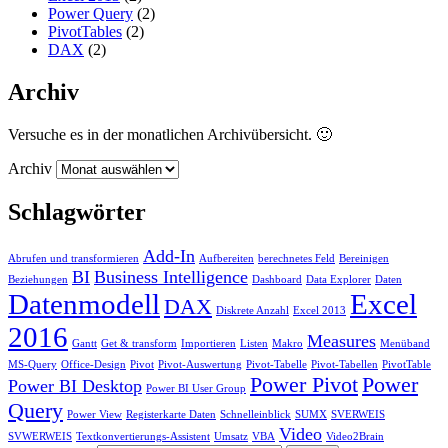
Power Query
(2)
PivotTables
(2)
DAX
(2)
Archiv
Versuche es in der monatlichen Archivübersicht. 🙂
Archiv
Schlagwörter
Add-In
Abrufen und transformieren
Aufbereiten
berechnetes Feld
Bereinigen
BI
Business Intelligence
Beziehungen
Dashboard
Data Explorer
Daten
Datenmodell
Excel
DAX
Diskrete Anzahl
Excel 2013
2016
Measures
Gantt
Get & transform
Importieren
Listen
Makro
Menüband
MS-Query
Office-Design
Pivot
Pivot-Auswertung
Pivot-Tabelle
Pivot-Tabellen
PivotTable
Power Pivot
Power
Power BI Desktop
Power BI User Group
Query
Power View
Registerkarte Daten
Schnelleinblick
SUMX
SVERWEIS
Video
SVWERWEIS
Textkonvertierungs-Assistent
Umsatz
VBA
Video2Brain