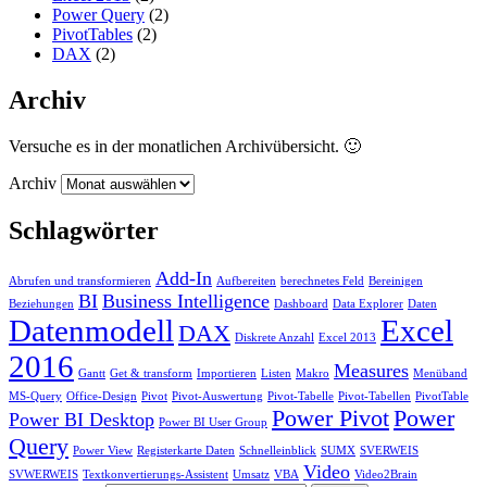
Power Query
(2)
PivotTables
(2)
DAX
(2)
Archiv
Versuche es in der monatlichen Archivübersicht. 🙂
Archiv
Schlagwörter
Add-In
Abrufen und transformieren
Aufbereiten
berechnetes Feld
Bereinigen
BI
Business Intelligence
Beziehungen
Dashboard
Data Explorer
Daten
Datenmodell
Excel
DAX
Diskrete Anzahl
Excel 2013
2016
Measures
Gantt
Get & transform
Importieren
Listen
Makro
Menüband
MS-Query
Office-Design
Pivot
Pivot-Auswertung
Pivot-Tabelle
Pivot-Tabellen
PivotTable
Power Pivot
Power
Power BI Desktop
Power BI User Group
Query
Power View
Registerkarte Daten
Schnelleinblick
SUMX
SVERWEIS
Video
SVWERWEIS
Textkonvertierungs-Assistent
Umsatz
VBA
Video2Brain