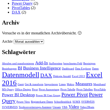
Power Query
(2)
PivotTables
(2)
DAX
(2)
Archiv
Versuche es in der monatlichen Archivübersicht. 🙂
Archiv
Schlagwörter
Add-In
Abrufen und transformieren
Aufbereiten
berechnetes Feld
Bereinigen
BI
Business Intelligence
Beziehungen
Dashboard
Data Explorer
Daten
Datenmodell
Excel
DAX
Diskrete Anzahl
Excel 2013
2016
Measures
Gantt
Get & transform
Importieren
Listen
Makro
Menüband
MS-Query
Office-Design
Pivot
Pivot-Auswertung
Pivot-Tabelle
Pivot-Tabellen
PivotTable
Power Pivot
Power
Power BI Desktop
Power BI User Group
Query
Power View
Registerkarte Daten
Schnelleinblick
SUMX
SVERWEIS
Video
SVWERWEIS
Textkonvertierungs-Assistent
Umsatz
VBA
Video2Brain