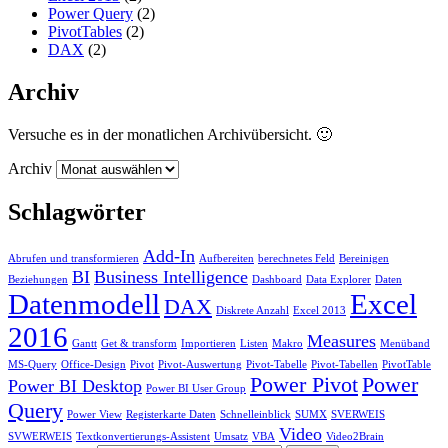
Power Query
(2)
PivotTables
(2)
DAX
(2)
Archiv
Versuche es in der monatlichen Archivübersicht. 🙂
Archiv
Schlagwörter
Add-In
Abrufen und transformieren
Aufbereiten
berechnetes Feld
Bereinigen
BI
Business Intelligence
Beziehungen
Dashboard
Data Explorer
Daten
Datenmodell
Excel
DAX
Diskrete Anzahl
Excel 2013
2016
Measures
Gantt
Get & transform
Importieren
Listen
Makro
Menüband
MS-Query
Office-Design
Pivot
Pivot-Auswertung
Pivot-Tabelle
Pivot-Tabellen
PivotTable
Power Pivot
Power
Power BI Desktop
Power BI User Group
Query
Power View
Registerkarte Daten
Schnelleinblick
SUMX
SVERWEIS
Video
SVWERWEIS
Textkonvertierungs-Assistent
Umsatz
VBA
Video2Brain