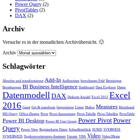
Power Query
(2)
PivotTables
(2)
DAX
(2)
Archiv
Versuche es in der monatlichen Archivübersicht. 🙂
Archiv
Schlagwörter
Add-In
Abrufen und transformieren
Aufbereiten
berechnetes Feld
Bereinigen
BI
Business Intelligence
Beziehungen
Dashboard
Data Explorer
Daten
Datenmodell
Excel
DAX
Diskrete Anzahl
Excel 2013
2016
Measures
Gantt
Get & transform
Importieren
Listen
Makro
Menüband
MS-Query
Office-Design
Pivot
Pivot-Auswertung
Pivot-Tabelle
Pivot-Tabellen
PivotTable
Power Pivot
Power
Power BI Desktop
Power BI User Group
Query
Power View
Registerkarte Daten
Schnelleinblick
SUMX
SVERWEIS
Video
SVWERWEIS
Textkonvertierungs-Assistent
Umsatz
VBA
Video2Brain