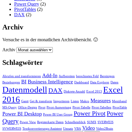
Power Query
(2)
PivotTables
(2)
DAX
(2)
Archiv
Versuche es in der monatlichen Archivübersicht. 🙂
Archiv
Schlagwörter
Add-In
Abrufen und transformieren
Aufbereiten
berechnetes Feld
Bereinigen
BI
Business Intelligence
Beziehungen
Dashboard
Data Explorer
Daten
Datenmodell
Excel
DAX
Diskrete Anzahl
Excel 2013
2016
Measures
Gantt
Get & transform
Importieren
Listen
Makro
Menüband
MS-Query
Office-Design
Pivot
Pivot-Auswertung
Pivot-Tabelle
Pivot-Tabellen
PivotTable
Power Pivot
Power
Power BI Desktop
Power BI User Group
Query
Power View
Registerkarte Daten
Schnelleinblick
SUMX
SVERWEIS
Video
SVWERWEIS
Textkonvertierungs-Assistent
Umsatz
VBA
Video2Brain