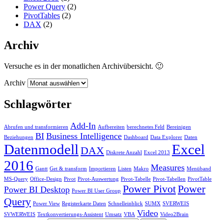
Power Query
(2)
PivotTables
(2)
DAX
(2)
Archiv
Versuche es in der monatlichen Archivübersicht. 🙂
Archiv
Schlagwörter
Add-In
Abrufen und transformieren
Aufbereiten
berechnetes Feld
Bereinigen
BI
Business Intelligence
Beziehungen
Dashboard
Data Explorer
Daten
Datenmodell
Excel
DAX
Diskrete Anzahl
Excel 2013
2016
Measures
Gantt
Get & transform
Importieren
Listen
Makro
Menüband
MS-Query
Office-Design
Pivot
Pivot-Auswertung
Pivot-Tabelle
Pivot-Tabellen
PivotTable
Power Pivot
Power
Power BI Desktop
Power BI User Group
Query
Power View
Registerkarte Daten
Schnelleinblick
SUMX
SVERWEIS
Video
SVWERWEIS
Textkonvertierungs-Assistent
Umsatz
VBA
Video2Brain