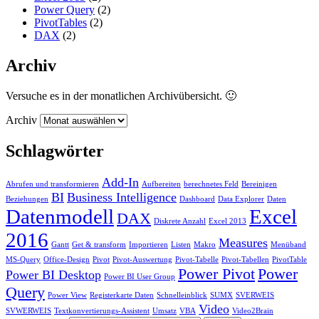
Power Query
(2)
PivotTables
(2)
DAX
(2)
Archiv
Versuche es in der monatlichen Archivübersicht. 🙂
Archiv
Schlagwörter
Add-In
Abrufen und transformieren
Aufbereiten
berechnetes Feld
Bereinigen
BI
Business Intelligence
Beziehungen
Dashboard
Data Explorer
Daten
Datenmodell
Excel
DAX
Diskrete Anzahl
Excel 2013
2016
Measures
Gantt
Get & transform
Importieren
Listen
Makro
Menüband
MS-Query
Office-Design
Pivot
Pivot-Auswertung
Pivot-Tabelle
Pivot-Tabellen
PivotTable
Power Pivot
Power
Power BI Desktop
Power BI User Group
Query
Power View
Registerkarte Daten
Schnelleinblick
SUMX
SVERWEIS
Video
SVWERWEIS
Textkonvertierungs-Assistent
Umsatz
VBA
Video2Brain