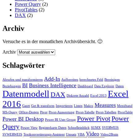
Power Query
(2)
PivotTables
(2)
DAX
(2)
Archiv
Versuche es in der monatlichen Archivübersicht. 🙂
Archiv
Schlagwörter
Add-In
Abrufen und transformieren
Aufbereiten
berechnetes Feld
Bereinigen
BI
Business Intelligence
Beziehungen
Dashboard
Data Explorer
Daten
Datenmodell
Excel
DAX
Diskrete Anzahl
Excel 2013
2016
Measures
Gantt
Get & transform
Importieren
Listen
Makro
Menüband
MS-Query
Office-Design
Pivot
Pivot-Auswertung
Pivot-Tabelle
Pivot-Tabellen
PivotTable
Power Pivot
Power
Power BI Desktop
Power BI User Group
Query
Power View
Registerkarte Daten
Schnelleinblick
SUMX
SVERWEIS
Video
SVWERWEIS
Textkonvertierungs-Assistent
Umsatz
VBA
Video2Brain