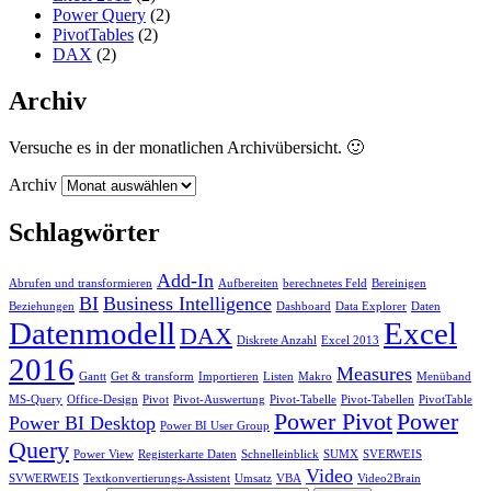
Power Query
(2)
PivotTables
(2)
DAX
(2)
Archiv
Versuche es in der monatlichen Archivübersicht. 🙂
Archiv
Schlagwörter
Add-In
Abrufen und transformieren
Aufbereiten
berechnetes Feld
Bereinigen
BI
Business Intelligence
Beziehungen
Dashboard
Data Explorer
Daten
Datenmodell
Excel
DAX
Diskrete Anzahl
Excel 2013
2016
Measures
Gantt
Get & transform
Importieren
Listen
Makro
Menüband
MS-Query
Office-Design
Pivot
Pivot-Auswertung
Pivot-Tabelle
Pivot-Tabellen
PivotTable
Power Pivot
Power
Power BI Desktop
Power BI User Group
Query
Power View
Registerkarte Daten
Schnelleinblick
SUMX
SVERWEIS
Video
SVWERWEIS
Textkonvertierungs-Assistent
Umsatz
VBA
Video2Brain