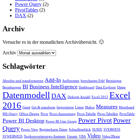
Power Query
(2)
PivotTables
(2)
DAX
(2)
Archiv
Versuche es in der monatlichen Archivübersicht. 🙂
Archiv
Schlagwörter
Add-In
Abrufen und transformieren
Aufbereiten
berechnetes Feld
Bereinigen
BI
Business Intelligence
Beziehungen
Dashboard
Data Explorer
Daten
Datenmodell
Excel
DAX
Diskrete Anzahl
Excel 2013
2016
Measures
Gantt
Get & transform
Importieren
Listen
Makro
Menüband
MS-Query
Office-Design
Pivot
Pivot-Auswertung
Pivot-Tabelle
Pivot-Tabellen
PivotTable
Power Pivot
Power
Power BI Desktop
Power BI User Group
Query
Power View
Registerkarte Daten
Schnelleinblick
SUMX
SVERWEIS
Video
SVWERWEIS
Textkonvertierungs-Assistent
Umsatz
VBA
Video2Brain