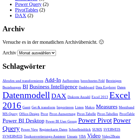
Power Query
(2)
PivotTables
(2)
DAX
(2)
Archiv
Versuche es in der monatlichen Archivübersicht. 🙂
Archiv
Schlagwörter
Add-In
Abrufen und transformieren
Aufbereiten
berechnetes Feld
Bereinigen
BI
Business Intelligence
Beziehungen
Dashboard
Data Explorer
Daten
Datenmodell
Excel
DAX
Diskrete Anzahl
Excel 2013
2016
Measures
Gantt
Get & transform
Importieren
Listen
Makro
Menüband
MS-Query
Office-Design
Pivot
Pivot-Auswertung
Pivot-Tabelle
Pivot-Tabellen
PivotTable
Power Pivot
Power
Power BI Desktop
Power BI User Group
Query
Power View
Registerkarte Daten
Schnelleinblick
SUMX
SVERWEIS
Video
SVWERWEIS
Textkonvertierungs-Assistent
Umsatz
VBA
Video2Brain