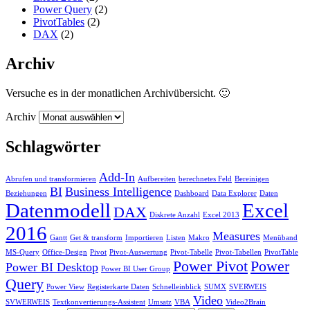
Power Query
(2)
PivotTables
(2)
DAX
(2)
Archiv
Versuche es in der monatlichen Archivübersicht. 🙂
Archiv
Schlagwörter
Add-In
Abrufen und transformieren
Aufbereiten
berechnetes Feld
Bereinigen
BI
Business Intelligence
Beziehungen
Dashboard
Data Explorer
Daten
Datenmodell
Excel
DAX
Diskrete Anzahl
Excel 2013
2016
Measures
Gantt
Get & transform
Importieren
Listen
Makro
Menüband
MS-Query
Office-Design
Pivot
Pivot-Auswertung
Pivot-Tabelle
Pivot-Tabellen
PivotTable
Power Pivot
Power
Power BI Desktop
Power BI User Group
Query
Power View
Registerkarte Daten
Schnelleinblick
SUMX
SVERWEIS
Video
SVWERWEIS
Textkonvertierungs-Assistent
Umsatz
VBA
Video2Brain