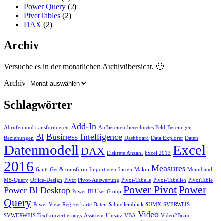
Power Query
(2)
PivotTables
(2)
DAX
(2)
Archiv
Versuche es in der monatlichen Archivübersicht. 🙂
Archiv
Schlagwörter
Add-In
Abrufen und transformieren
Aufbereiten
berechnetes Feld
Bereinigen
BI
Business Intelligence
Beziehungen
Dashboard
Data Explorer
Daten
Datenmodell
Excel
DAX
Diskrete Anzahl
Excel 2013
2016
Measures
Gantt
Get & transform
Importieren
Listen
Makro
Menüband
MS-Query
Office-Design
Pivot
Pivot-Auswertung
Pivot-Tabelle
Pivot-Tabellen
PivotTable
Power Pivot
Power
Power BI Desktop
Power BI User Group
Query
Power View
Registerkarte Daten
Schnelleinblick
SUMX
SVERWEIS
Video
SVWERWEIS
Textkonvertierungs-Assistent
Umsatz
VBA
Video2Brain