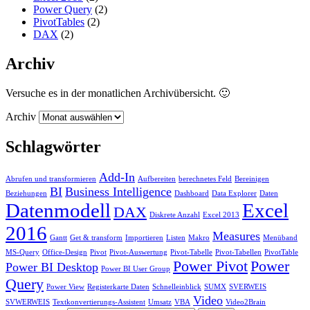
Power Query
(2)
PivotTables
(2)
DAX
(2)
Archiv
Versuche es in der monatlichen Archivübersicht. 🙂
Archiv
Schlagwörter
Add-In
Abrufen und transformieren
Aufbereiten
berechnetes Feld
Bereinigen
BI
Business Intelligence
Beziehungen
Dashboard
Data Explorer
Daten
Datenmodell
Excel
DAX
Diskrete Anzahl
Excel 2013
2016
Measures
Gantt
Get & transform
Importieren
Listen
Makro
Menüband
MS-Query
Office-Design
Pivot
Pivot-Auswertung
Pivot-Tabelle
Pivot-Tabellen
PivotTable
Power Pivot
Power
Power BI Desktop
Power BI User Group
Query
Power View
Registerkarte Daten
Schnelleinblick
SUMX
SVERWEIS
Video
SVWERWEIS
Textkonvertierungs-Assistent
Umsatz
VBA
Video2Brain