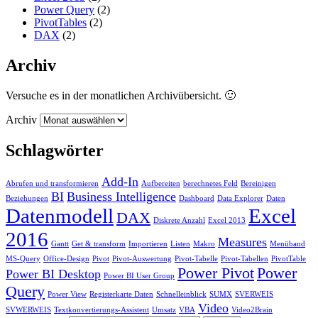
Power Query
(2)
PivotTables
(2)
DAX
(2)
Archiv
Versuche es in der monatlichen Archivübersicht. 🙂
Archiv
Schlagwörter
Add-In
Abrufen und transformieren
Aufbereiten
berechnetes Feld
Bereinigen
BI
Business Intelligence
Beziehungen
Dashboard
Data Explorer
Daten
Datenmodell
Excel
DAX
Diskrete Anzahl
Excel 2013
2016
Measures
Gantt
Get & transform
Importieren
Listen
Makro
Menüband
MS-Query
Office-Design
Pivot
Pivot-Auswertung
Pivot-Tabelle
Pivot-Tabellen
PivotTable
Power Pivot
Power
Power BI Desktop
Power BI User Group
Query
Power View
Registerkarte Daten
Schnelleinblick
SUMX
SVERWEIS
Video
SVWERWEIS
Textkonvertierungs-Assistent
Umsatz
VBA
Video2Brain