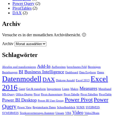
Power Query
(2)
PivotTables
(2)
DAX
(2)
Archiv
Versuche es in der monatlichen Archivübersicht. 🙂
Archiv
Schlagwörter
Add-In
Abrufen und transformieren
Aufbereiten
berechnetes Feld
Bereinigen
BI
Business Intelligence
Beziehungen
Dashboard
Data Explorer
Daten
Datenmodell
Excel
DAX
Diskrete Anzahl
Excel 2013
2016
Measures
Gantt
Get & transform
Importieren
Listen
Makro
Menüband
MS-Query
Office-Design
Pivot
Pivot-Auswertung
Pivot-Tabelle
Pivot-Tabellen
PivotTable
Power Pivot
Power
Power BI Desktop
Power BI User Group
Query
Power View
Registerkarte Daten
Schnelleinblick
SUMX
SVERWEIS
Video
SVWERWEIS
Textkonvertierungs-Assistent
Umsatz
VBA
Video2Brain