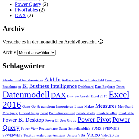
Power Query
(2)
PivotTables
(2)
DAX
(2)
Archiv
Versuche es in der monatlichen Archivübersicht. 🙂
Archiv
Schlagwörter
Add-In
Abrufen und transformieren
Aufbereiten
berechnetes Feld
Bereinigen
BI
Business Intelligence
Beziehungen
Dashboard
Data Explorer
Daten
Datenmodell
Excel
DAX
Diskrete Anzahl
Excel 2013
2016
Measures
Gantt
Get & transform
Importieren
Listen
Makro
Menüband
MS-Query
Office-Design
Pivot
Pivot-Auswertung
Pivot-Tabelle
Pivot-Tabellen
PivotTable
Power Pivot
Power
Power BI Desktop
Power BI User Group
Query
Power View
Registerkarte Daten
Schnelleinblick
SUMX
SVERWEIS
Video
SVWERWEIS
Textkonvertierungs-Assistent
Umsatz
VBA
Video2Brain