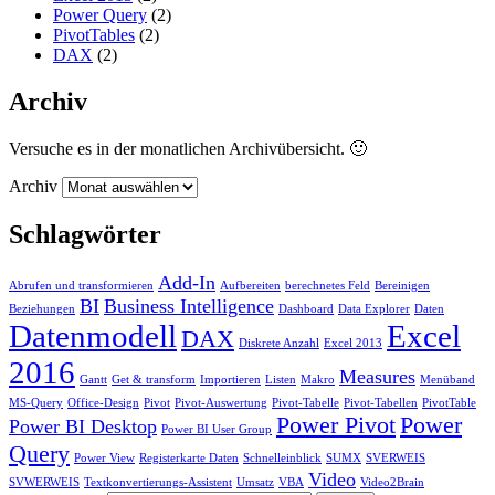
Power Query
(2)
PivotTables
(2)
DAX
(2)
Archiv
Versuche es in der monatlichen Archivübersicht. 🙂
Archiv
Schlagwörter
Add-In
Abrufen und transformieren
Aufbereiten
berechnetes Feld
Bereinigen
BI
Business Intelligence
Beziehungen
Dashboard
Data Explorer
Daten
Datenmodell
Excel
DAX
Diskrete Anzahl
Excel 2013
2016
Measures
Gantt
Get & transform
Importieren
Listen
Makro
Menüband
MS-Query
Office-Design
Pivot
Pivot-Auswertung
Pivot-Tabelle
Pivot-Tabellen
PivotTable
Power Pivot
Power
Power BI Desktop
Power BI User Group
Query
Power View
Registerkarte Daten
Schnelleinblick
SUMX
SVERWEIS
Video
SVWERWEIS
Textkonvertierungs-Assistent
Umsatz
VBA
Video2Brain