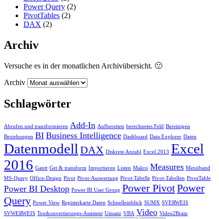
Power Query
(2)
PivotTables
(2)
DAX
(2)
Archiv
Versuche es in der monatlichen Archivübersicht. 🙂
Archiv
Schlagwörter
Add-In
Abrufen und transformieren
Aufbereiten
berechnetes Feld
Bereinigen
BI
Business Intelligence
Beziehungen
Dashboard
Data Explorer
Daten
Datenmodell
Excel
DAX
Diskrete Anzahl
Excel 2013
2016
Measures
Gantt
Get & transform
Importieren
Listen
Makro
Menüband
MS-Query
Office-Design
Pivot
Pivot-Auswertung
Pivot-Tabelle
Pivot-Tabellen
PivotTable
Power Pivot
Power
Power BI Desktop
Power BI User Group
Query
Power View
Registerkarte Daten
Schnelleinblick
SUMX
SVERWEIS
Video
SVWERWEIS
Textkonvertierungs-Assistent
Umsatz
VBA
Video2Brain