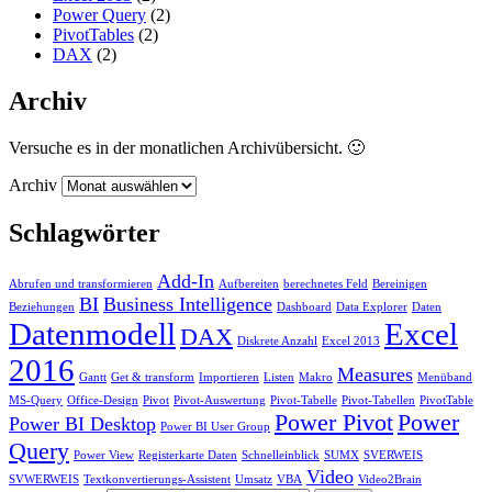
Power Query
(2)
PivotTables
(2)
DAX
(2)
Archiv
Versuche es in der monatlichen Archivübersicht. 🙂
Archiv
Schlagwörter
Add-In
Abrufen und transformieren
Aufbereiten
berechnetes Feld
Bereinigen
BI
Business Intelligence
Beziehungen
Dashboard
Data Explorer
Daten
Datenmodell
Excel
DAX
Diskrete Anzahl
Excel 2013
2016
Measures
Gantt
Get & transform
Importieren
Listen
Makro
Menüband
MS-Query
Office-Design
Pivot
Pivot-Auswertung
Pivot-Tabelle
Pivot-Tabellen
PivotTable
Power Pivot
Power
Power BI Desktop
Power BI User Group
Query
Power View
Registerkarte Daten
Schnelleinblick
SUMX
SVERWEIS
Video
SVWERWEIS
Textkonvertierungs-Assistent
Umsatz
VBA
Video2Brain