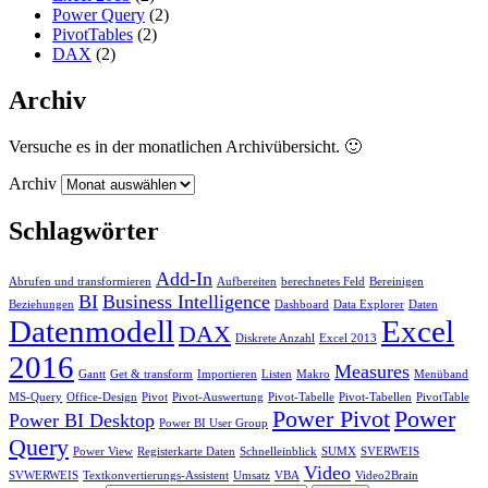
Power Query
(2)
PivotTables
(2)
DAX
(2)
Archiv
Versuche es in der monatlichen Archivübersicht. 🙂
Archiv
Schlagwörter
Add-In
Abrufen und transformieren
Aufbereiten
berechnetes Feld
Bereinigen
BI
Business Intelligence
Beziehungen
Dashboard
Data Explorer
Daten
Datenmodell
Excel
DAX
Diskrete Anzahl
Excel 2013
2016
Measures
Gantt
Get & transform
Importieren
Listen
Makro
Menüband
MS-Query
Office-Design
Pivot
Pivot-Auswertung
Pivot-Tabelle
Pivot-Tabellen
PivotTable
Power Pivot
Power
Power BI Desktop
Power BI User Group
Query
Power View
Registerkarte Daten
Schnelleinblick
SUMX
SVERWEIS
Video
SVWERWEIS
Textkonvertierungs-Assistent
Umsatz
VBA
Video2Brain