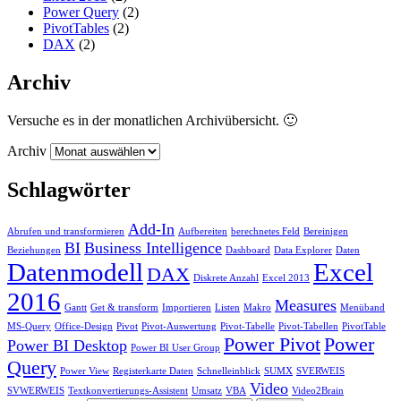
Power Query
(2)
PivotTables
(2)
DAX
(2)
Archiv
Versuche es in der monatlichen Archivübersicht. 🙂
Archiv
Schlagwörter
Add-In
Abrufen und transformieren
Aufbereiten
berechnetes Feld
Bereinigen
BI
Business Intelligence
Beziehungen
Dashboard
Data Explorer
Daten
Datenmodell
Excel
DAX
Diskrete Anzahl
Excel 2013
2016
Measures
Gantt
Get & transform
Importieren
Listen
Makro
Menüband
MS-Query
Office-Design
Pivot
Pivot-Auswertung
Pivot-Tabelle
Pivot-Tabellen
PivotTable
Power Pivot
Power
Power BI Desktop
Power BI User Group
Query
Power View
Registerkarte Daten
Schnelleinblick
SUMX
SVERWEIS
Video
SVWERWEIS
Textkonvertierungs-Assistent
Umsatz
VBA
Video2Brain