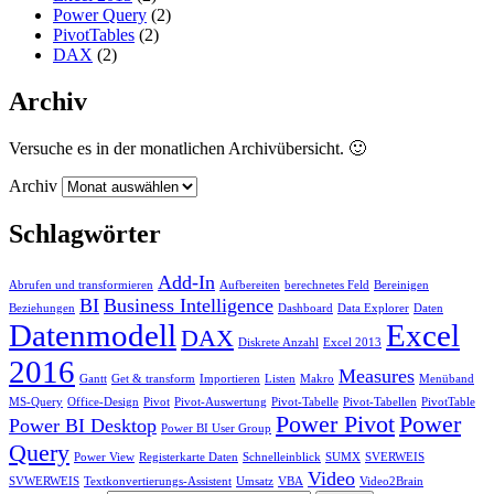
Power Query
(2)
PivotTables
(2)
DAX
(2)
Archiv
Versuche es in der monatlichen Archivübersicht. 🙂
Archiv
Schlagwörter
Add-In
Abrufen und transformieren
Aufbereiten
berechnetes Feld
Bereinigen
BI
Business Intelligence
Beziehungen
Dashboard
Data Explorer
Daten
Datenmodell
Excel
DAX
Diskrete Anzahl
Excel 2013
2016
Measures
Gantt
Get & transform
Importieren
Listen
Makro
Menüband
MS-Query
Office-Design
Pivot
Pivot-Auswertung
Pivot-Tabelle
Pivot-Tabellen
PivotTable
Power Pivot
Power
Power BI Desktop
Power BI User Group
Query
Power View
Registerkarte Daten
Schnelleinblick
SUMX
SVERWEIS
Video
SVWERWEIS
Textkonvertierungs-Assistent
Umsatz
VBA
Video2Brain