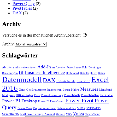
Power Query
(2)
PivotTables
(2)
DAX
(2)
Archiv
Versuche es in der monatlichen Archivübersicht. 🙂
Archiv
Schlagwörter
Add-In
Abrufen und transformieren
Aufbereiten
berechnetes Feld
Bereinigen
BI
Business Intelligence
Beziehungen
Dashboard
Data Explorer
Daten
Datenmodell
Excel
DAX
Diskrete Anzahl
Excel 2013
2016
Measures
Gantt
Get & transform
Importieren
Listen
Makro
Menüband
MS-Query
Office-Design
Pivot
Pivot-Auswertung
Pivot-Tabelle
Pivot-Tabellen
PivotTable
Power Pivot
Power
Power BI Desktop
Power BI User Group
Query
Power View
Registerkarte Daten
Schnelleinblick
SUMX
SVERWEIS
Video
SVWERWEIS
Textkonvertierungs-Assistent
Umsatz
VBA
Video2Brain