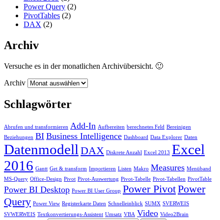
Power Query
(2)
PivotTables
(2)
DAX
(2)
Archiv
Versuche es in der monatlichen Archivübersicht. 🙂
Archiv
Schlagwörter
Add-In
Abrufen und transformieren
Aufbereiten
berechnetes Feld
Bereinigen
BI
Business Intelligence
Beziehungen
Dashboard
Data Explorer
Daten
Datenmodell
Excel
DAX
Diskrete Anzahl
Excel 2013
2016
Measures
Gantt
Get & transform
Importieren
Listen
Makro
Menüband
MS-Query
Office-Design
Pivot
Pivot-Auswertung
Pivot-Tabelle
Pivot-Tabellen
PivotTable
Power Pivot
Power
Power BI Desktop
Power BI User Group
Query
Power View
Registerkarte Daten
Schnelleinblick
SUMX
SVERWEIS
Video
SVWERWEIS
Textkonvertierungs-Assistent
Umsatz
VBA
Video2Brain