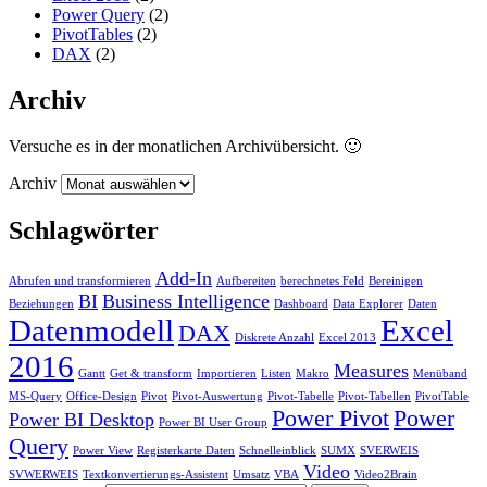
Power Query
(2)
PivotTables
(2)
DAX
(2)
Archiv
Versuche es in der monatlichen Archivübersicht. 🙂
Archiv
Schlagwörter
Add-In
Abrufen und transformieren
Aufbereiten
berechnetes Feld
Bereinigen
BI
Business Intelligence
Beziehungen
Dashboard
Data Explorer
Daten
Datenmodell
Excel
DAX
Diskrete Anzahl
Excel 2013
2016
Measures
Gantt
Get & transform
Importieren
Listen
Makro
Menüband
MS-Query
Office-Design
Pivot
Pivot-Auswertung
Pivot-Tabelle
Pivot-Tabellen
PivotTable
Power Pivot
Power
Power BI Desktop
Power BI User Group
Query
Power View
Registerkarte Daten
Schnelleinblick
SUMX
SVERWEIS
Video
SVWERWEIS
Textkonvertierungs-Assistent
Umsatz
VBA
Video2Brain