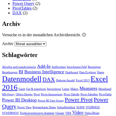
Power Query
(2)
PivotTables
(2)
DAX
(2)
Archiv
Versuche es in der monatlichen Archivübersicht. 🙂
Archiv
Schlagwörter
Add-In
Abrufen und transformieren
Aufbereiten
berechnetes Feld
Bereinigen
BI
Business Intelligence
Beziehungen
Dashboard
Data Explorer
Daten
Datenmodell
Excel
DAX
Diskrete Anzahl
Excel 2013
2016
Measures
Gantt
Get & transform
Importieren
Listen
Makro
Menüband
MS-Query
Office-Design
Pivot
Pivot-Auswertung
Pivot-Tabelle
Pivot-Tabellen
PivotTable
Power Pivot
Power
Power BI Desktop
Power BI User Group
Query
Power View
Registerkarte Daten
Schnelleinblick
SUMX
SVERWEIS
Video
SVWERWEIS
Textkonvertierungs-Assistent
Umsatz
VBA
Video2Brain