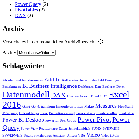
Power Query
(2)
PivotTables
(2)
DAX
(2)
Archiv
Versuche es in der monatlichen Archivübersicht. 🙂
Archiv
Schlagwörter
Add-In
Abrufen und transformieren
Aufbereiten
berechnetes Feld
Bereinigen
BI
Business Intelligence
Beziehungen
Dashboard
Data Explorer
Daten
Datenmodell
Excel
DAX
Diskrete Anzahl
Excel 2013
2016
Measures
Gantt
Get & transform
Importieren
Listen
Makro
Menüband
MS-Query
Office-Design
Pivot
Pivot-Auswertung
Pivot-Tabelle
Pivot-Tabellen
PivotTable
Power Pivot
Power
Power BI Desktop
Power BI User Group
Query
Power View
Registerkarte Daten
Schnelleinblick
SUMX
SVERWEIS
Video
SVWERWEIS
Textkonvertierungs-Assistent
Umsatz
VBA
Video2Brain