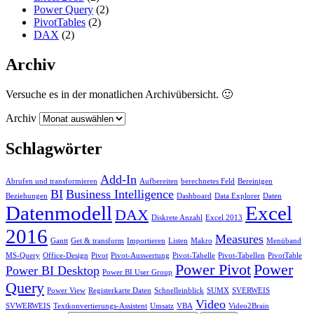
Power Query
(2)
PivotTables
(2)
DAX
(2)
Archiv
Versuche es in der monatlichen Archivübersicht. 🙂
Archiv
Schlagwörter
Add-In
Abrufen und transformieren
Aufbereiten
berechnetes Feld
Bereinigen
BI
Business Intelligence
Beziehungen
Dashboard
Data Explorer
Daten
Datenmodell
Excel
DAX
Diskrete Anzahl
Excel 2013
2016
Measures
Gantt
Get & transform
Importieren
Listen
Makro
Menüband
MS-Query
Office-Design
Pivot
Pivot-Auswertung
Pivot-Tabelle
Pivot-Tabellen
PivotTable
Power Pivot
Power
Power BI Desktop
Power BI User Group
Query
Power View
Registerkarte Daten
Schnelleinblick
SUMX
SVERWEIS
Video
SVWERWEIS
Textkonvertierungs-Assistent
Umsatz
VBA
Video2Brain