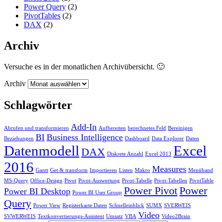
Power Query
(2)
PivotTables
(2)
DAX
(2)
Archiv
Versuche es in der monatlichen Archivübersicht. 🙂
Archiv
Schlagwörter
Add-In
Abrufen und transformieren
Aufbereiten
berechnetes Feld
Bereinigen
BI
Business Intelligence
Beziehungen
Dashboard
Data Explorer
Daten
Datenmodell
Excel
DAX
Diskrete Anzahl
Excel 2013
2016
Measures
Gantt
Get & transform
Importieren
Listen
Makro
Menüband
MS-Query
Office-Design
Pivot
Pivot-Auswertung
Pivot-Tabelle
Pivot-Tabellen
PivotTable
Power Pivot
Power
Power BI Desktop
Power BI User Group
Query
Power View
Registerkarte Daten
Schnelleinblick
SUMX
SVERWEIS
Video
SVWERWEIS
Textkonvertierungs-Assistent
Umsatz
VBA
Video2Brain