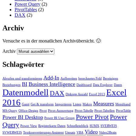
Power Query
(2)
PivotTables
(2)
DAX
(2)
Archiv
Versuche es in der monatlichen Archivübersicht. 🙂
Archiv
Schlagwörter
Add-In
Abrufen und transformieren
Aufbereiten
berechnetes Feld
Bereinigen
BI
Business Intelligence
Beziehungen
Dashboard
Data Explorer
Daten
Datenmodell
Excel
DAX
Diskrete Anzahl
Excel 2013
2016
Measures
Gantt
Get & transform
Importieren
Listen
Makro
Menüband
MS-Query
Office-Design
Pivot
Pivot-Auswertung
Pivot-Tabelle
Pivot-Tabellen
PivotTable
Power Pivot
Power
Power BI Desktop
Power BI User Group
Query
Power View
Registerkarte Daten
Schnelleinblick
SUMX
SVERWEIS
Video
SVWERWEIS
Textkonvertierungs-Assistent
Umsatz
VBA
Video2Brain