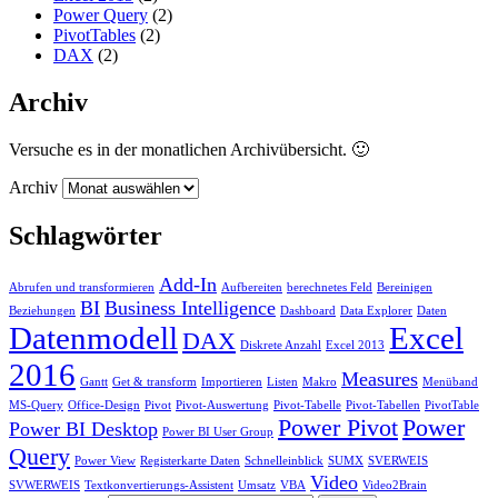
Power Query
(2)
PivotTables
(2)
DAX
(2)
Archiv
Versuche es in der monatlichen Archivübersicht. 🙂
Archiv
Schlagwörter
Add-In
Abrufen und transformieren
Aufbereiten
berechnetes Feld
Bereinigen
BI
Business Intelligence
Beziehungen
Dashboard
Data Explorer
Daten
Datenmodell
Excel
DAX
Diskrete Anzahl
Excel 2013
2016
Measures
Gantt
Get & transform
Importieren
Listen
Makro
Menüband
MS-Query
Office-Design
Pivot
Pivot-Auswertung
Pivot-Tabelle
Pivot-Tabellen
PivotTable
Power Pivot
Power
Power BI Desktop
Power BI User Group
Query
Power View
Registerkarte Daten
Schnelleinblick
SUMX
SVERWEIS
Video
SVWERWEIS
Textkonvertierungs-Assistent
Umsatz
VBA
Video2Brain