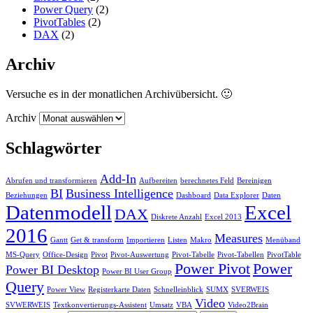
Power Query
(2)
PivotTables
(2)
DAX
(2)
Archiv
Versuche es in der monatlichen Archivübersicht. 🙂
Archiv
Schlagwörter
Add-In
Abrufen und transformieren
Aufbereiten
berechnetes Feld
Bereinigen
BI
Business Intelligence
Beziehungen
Dashboard
Data Explorer
Daten
Datenmodell
Excel
DAX
Diskrete Anzahl
Excel 2013
2016
Measures
Gantt
Get & transform
Importieren
Listen
Makro
Menüband
MS-Query
Office-Design
Pivot
Pivot-Auswertung
Pivot-Tabelle
Pivot-Tabellen
PivotTable
Power Pivot
Power
Power BI Desktop
Power BI User Group
Query
Power View
Registerkarte Daten
Schnelleinblick
SUMX
SVERWEIS
Video
SVWERWEIS
Textkonvertierungs-Assistent
Umsatz
VBA
Video2Brain