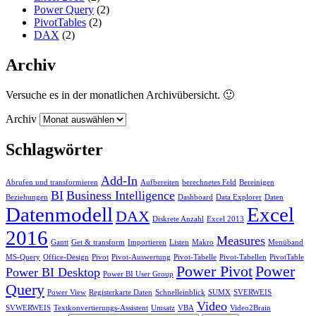
Power Query
(2)
PivotTables
(2)
DAX
(2)
Archiv
Versuche es in der monatlichen Archivübersicht. 🙂
Archiv
Schlagwörter
Add-In
Abrufen und transformieren
Aufbereiten
berechnetes Feld
Bereinigen
BI
Business Intelligence
Beziehungen
Dashboard
Data Explorer
Daten
Datenmodell
Excel
DAX
Diskrete Anzahl
Excel 2013
2016
Measures
Gantt
Get & transform
Importieren
Listen
Makro
Menüband
MS-Query
Office-Design
Pivot
Pivot-Auswertung
Pivot-Tabelle
Pivot-Tabellen
PivotTable
Power Pivot
Power
Power BI Desktop
Power BI User Group
Query
Power View
Registerkarte Daten
Schnelleinblick
SUMX
SVERWEIS
Video
SVWERWEIS
Textkonvertierungs-Assistent
Umsatz
VBA
Video2Brain