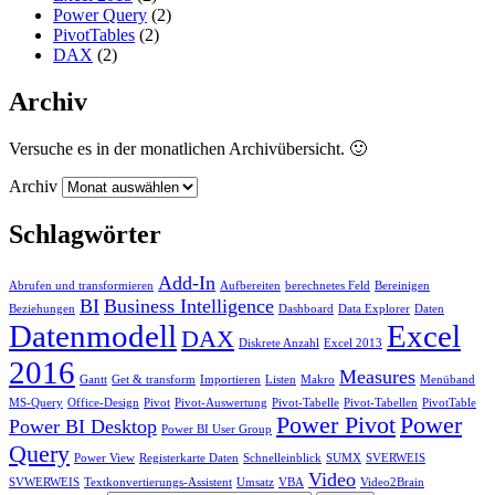
Power Query
(2)
PivotTables
(2)
DAX
(2)
Archiv
Versuche es in der monatlichen Archivübersicht. 🙂
Archiv
Schlagwörter
Add-In
Abrufen und transformieren
Aufbereiten
berechnetes Feld
Bereinigen
BI
Business Intelligence
Beziehungen
Dashboard
Data Explorer
Daten
Datenmodell
Excel
DAX
Diskrete Anzahl
Excel 2013
2016
Measures
Gantt
Get & transform
Importieren
Listen
Makro
Menüband
MS-Query
Office-Design
Pivot
Pivot-Auswertung
Pivot-Tabelle
Pivot-Tabellen
PivotTable
Power Pivot
Power
Power BI Desktop
Power BI User Group
Query
Power View
Registerkarte Daten
Schnelleinblick
SUMX
SVERWEIS
Video
SVWERWEIS
Textkonvertierungs-Assistent
Umsatz
VBA
Video2Brain