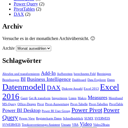
Power Query
(2)
PivotTables
(2)
DAX
(2)
Archiv
Versuche es in der monatlichen Archivübersicht. 🙂
Archiv
Schlagwörter
Add-In
Abrufen und transformieren
Aufbereiten
berechnetes Feld
Bereinigen
BI
Business Intelligence
Beziehungen
Dashboard
Data Explorer
Daten
Datenmodell
Excel
DAX
Diskrete Anzahl
Excel 2013
2016
Measures
Gantt
Get & transform
Importieren
Listen
Makro
Menüband
MS-Query
Office-Design
Pivot
Pivot-Auswertung
Pivot-Tabelle
Pivot-Tabellen
PivotTable
Power Pivot
Power
Power BI Desktop
Power BI User Group
Query
Power View
Registerkarte Daten
Schnelleinblick
SUMX
SVERWEIS
Video
SVWERWEIS
Textkonvertierungs-Assistent
Umsatz
VBA
Video2Brain