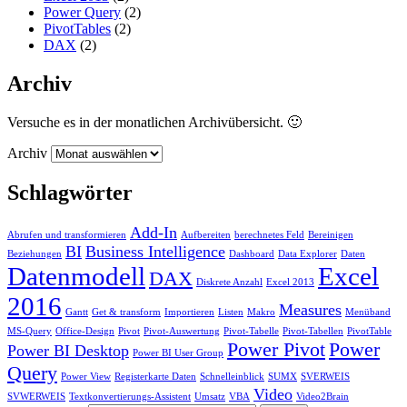
Power Query
(2)
PivotTables
(2)
DAX
(2)
Archiv
Versuche es in der monatlichen Archivübersicht. 🙂
Archiv
Schlagwörter
Add-In
Abrufen und transformieren
Aufbereiten
berechnetes Feld
Bereinigen
BI
Business Intelligence
Beziehungen
Dashboard
Data Explorer
Daten
Datenmodell
Excel
DAX
Diskrete Anzahl
Excel 2013
2016
Measures
Gantt
Get & transform
Importieren
Listen
Makro
Menüband
MS-Query
Office-Design
Pivot
Pivot-Auswertung
Pivot-Tabelle
Pivot-Tabellen
PivotTable
Power Pivot
Power
Power BI Desktop
Power BI User Group
Query
Power View
Registerkarte Daten
Schnelleinblick
SUMX
SVERWEIS
Video
SVWERWEIS
Textkonvertierungs-Assistent
Umsatz
VBA
Video2Brain