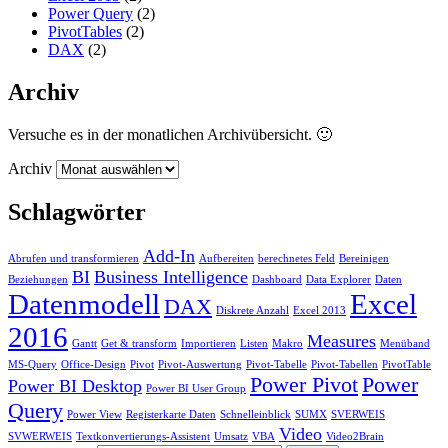
Power Query
(2)
PivotTables
(2)
DAX
(2)
Archiv
Versuche es in der monatlichen Archivübersicht. 🙂
Archiv
Schlagwörter
Add-In
Abrufen und transformieren
Aufbereiten
berechnetes Feld
Bereinigen
BI
Business Intelligence
Beziehungen
Dashboard
Data Explorer
Daten
Datenmodell
Excel
DAX
Diskrete Anzahl
Excel 2013
2016
Measures
Gantt
Get & transform
Importieren
Listen
Makro
Menüband
MS-Query
Office-Design
Pivot
Pivot-Auswertung
Pivot-Tabelle
Pivot-Tabellen
PivotTable
Power Pivot
Power
Power BI Desktop
Power BI User Group
Query
Power View
Registerkarte Daten
Schnelleinblick
SUMX
SVERWEIS
Video
SVWERWEIS
Textkonvertierungs-Assistent
Umsatz
VBA
Video2Brain