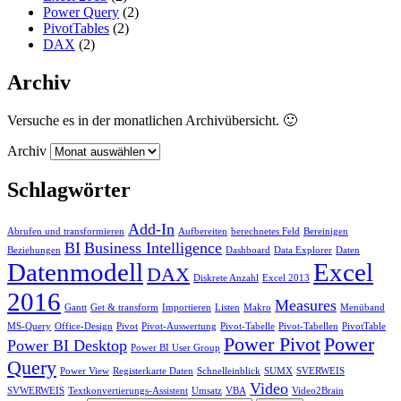
Power Query
(2)
PivotTables
(2)
DAX
(2)
Archiv
Versuche es in der monatlichen Archivübersicht. 🙂
Archiv
Schlagwörter
Add-In
Abrufen und transformieren
Aufbereiten
berechnetes Feld
Bereinigen
BI
Business Intelligence
Beziehungen
Dashboard
Data Explorer
Daten
Datenmodell
Excel
DAX
Diskrete Anzahl
Excel 2013
2016
Measures
Gantt
Get & transform
Importieren
Listen
Makro
Menüband
MS-Query
Office-Design
Pivot
Pivot-Auswertung
Pivot-Tabelle
Pivot-Tabellen
PivotTable
Power Pivot
Power
Power BI Desktop
Power BI User Group
Query
Power View
Registerkarte Daten
Schnelleinblick
SUMX
SVERWEIS
Video
SVWERWEIS
Textkonvertierungs-Assistent
Umsatz
VBA
Video2Brain